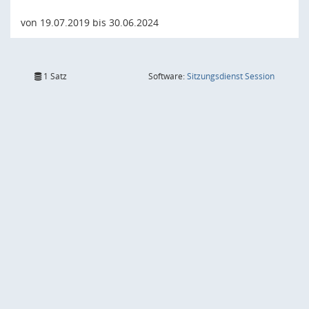
von 19.07.2019 bis 30.06.2024
(Wird in
1 Satz
Software:
Sitzungsdienst
Session