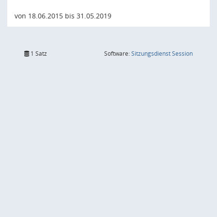
von 18.06.2015 bis 31.05.2019
(Wird in
1 Satz
Software:
Sitzungsdienst
Session