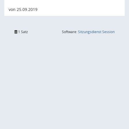
von 25.09.2019
(Wird in
1 Satz
Software:
Sitzungsdienst
Session