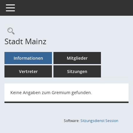
Toggle navigation
Rechercheauswahl
Stadt Mainz
Informationen
Mitglieder
Vertreter
Sitzungen
Keine Angaben zum Gremium gefunden.
(Wird in
Software:
Sitzungsdienst
Session