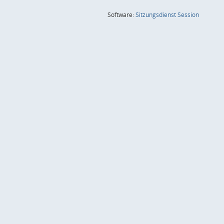
(Wird in
Software:
Sitzungsdienst
Session