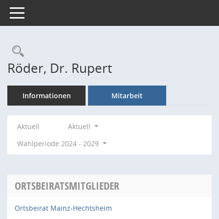
Toggle navigation
Rechercheauswahl
Röder, Dr. Rupert
Informationen
Mitarbeit
Aktuell
Aktuell
Wahlperiode 2024 - 2029
ORTSBEIRATSMITGLIEDER
Ortsbeirat Mainz-Hechtsheim