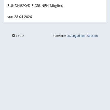
BÜNDNIS90/DIE GRÜNEN Mitglied
von 28.04.2026
(Wird in
1 Satz
Software:
Sitzungsdienst
Session