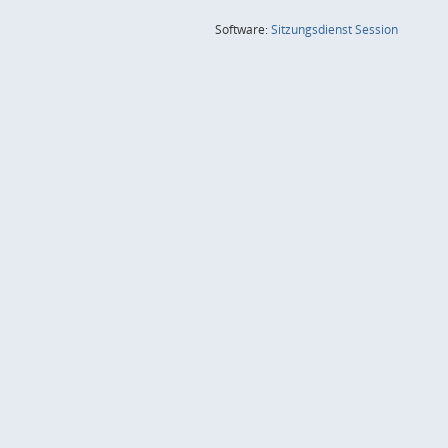
(Wird in
Software:
Sitzungsdienst
Session