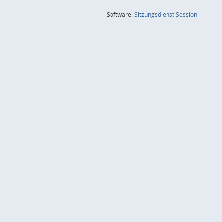
(Wird in
Software:
Sitzungsdienst
Session