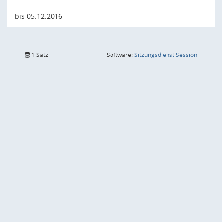
bis 05.12.2016
(Wird in
1 Satz
Software:
Sitzungsdienst
Session