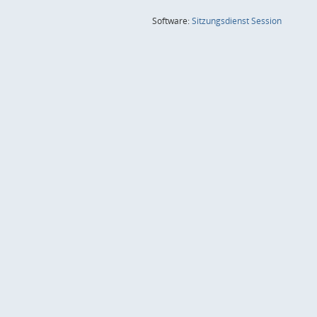
(Wird in
Software:
Sitzungsdienst
Session