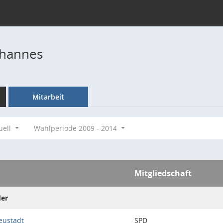
ohannes
Mitarbeit
uell
Wahlperiode 2009 - 2014
Mitgliedschaft
der
eustadt
SPD