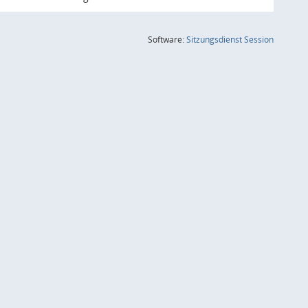
(Wird in
Software:
Sitzungsdienst
Session