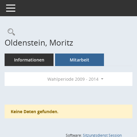
Toggle navigation
Rechercheauswahl
Oldenstein, Moritz
Informationen
Mitarbeit
Wahlperiode 2009 - 2014
Keine Daten gefunden.
(Wird in
Software:
Sitzungsdienst
Session