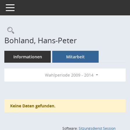
Toggle navigation
Rechercheauswahl
Bohland, Hans-Peter
Informationen
Mitarbeit
Wahlperiode 2009 - 2014
Keine Daten gefunden.
(Wird in
Software:
Sitzungsdienst
Session