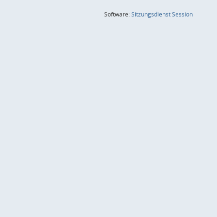
(Wird in
Software:
Sitzungsdienst
Session