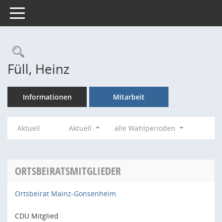
Toggle navigation
Rechercheauswahl
Füll, Heinz
Informationen
Mitarbeit
Aktuell
Aktuell
alle Wahlperioden
ORTSBEIRATSMITGLIEDER
Ortsbeirat Mainz-Gonsenheim
CDU Mitglied