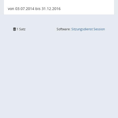
von 03.07.2014 bis 31.12.2016
(Wird in
1 Satz
Software:
Sitzungsdienst
Session