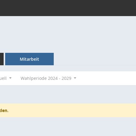
Mitarbeit
uell
Wahlperiode 2024 - 2029
den.