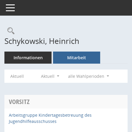
Toggle navigation
Rechercheauswahl
Schykowski, Heinrich
Informationen
Mitarbeit
Aktuell
Aktuell
alle Wahlperioden
VORSITZ
Arbeitsgruppe Kindertagesbetreuung des
Jugendhilfeausschusses