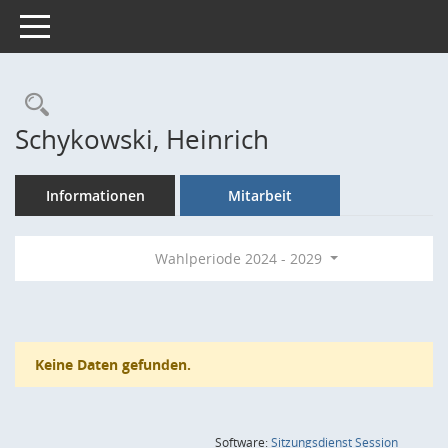
Toggle navigation
Rechercheauswahl
Schykowski, Heinrich
Informationen
Mitarbeit
Wahlperiode 2024 - 2029
Keine Daten gefunden.
(Wird in
Software:
Sitzungsdienst
Session