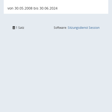
von 30.05.2008 bis 30.06.2024
(Wird in
1 Satz
Software:
Sitzungsdienst
Session