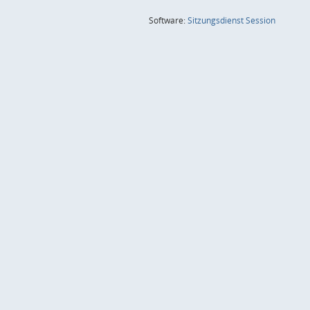
(Wird in
Software:
Sitzungsdienst
Session