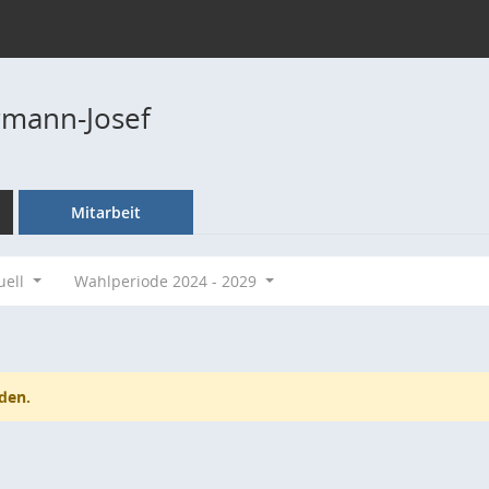
rmann-Josef
Mitarbeit
uell
Wahlperiode 2024 - 2029
den.