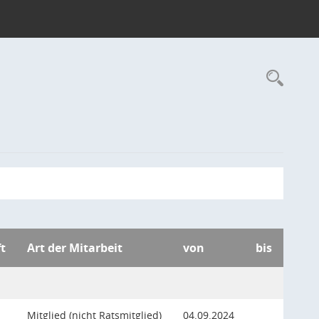
Rec
t
Art der Mitarbeit
von
bis
Mitglied (nicht Ratsmitglied)
04.09.2024