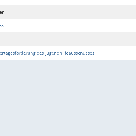
er
ss
ertagesförderung des Jugendhilfeausschusses