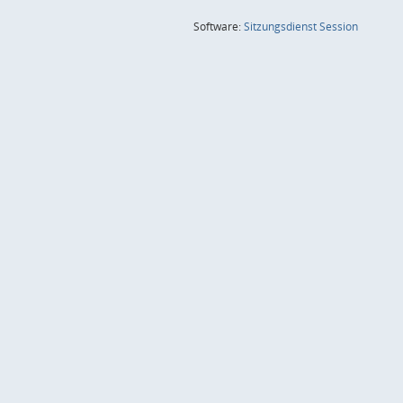
(Wird in
Software:
Sitzungsdienst
Session