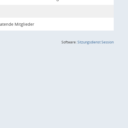
atende Mitglieder
(Wird in
Software:
Sitzungsdienst
Session