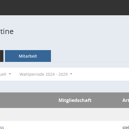
stine
Mitarbeit
uell
Wahlperiode 2024 - 2029
Mitgliedschaft
Ar
ss
ste