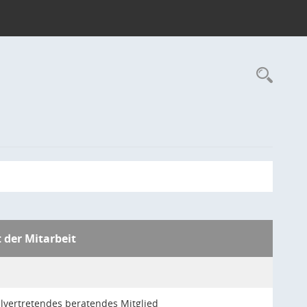
Rec
t der Mitarbeit
llvertretendes beratendes Mitglied