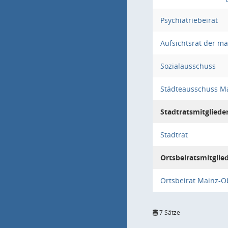
Psychiatriebeirat
Aufsichtsrat der 
Sozialausschuss
Städteausschuss M
Stadtratsmitgliede
Stadtrat
Ortsbeiratsmitglie
Ortsbeirat Mainz-O
7 Sätze