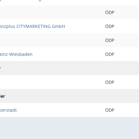
ÖDP
mainzplus CITYMARKETING GmbH
ÖDP
ÖDP
ainz-Wiesbaden
ÖDP
r
ÖDP
der
berstadt
ÖDP