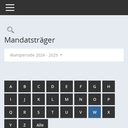
Toggle navigation
Rechercheauswahl
Mandatsträger
Wahlperiode 2024 - 2029
A
B
C
D
E
F
G
H
I
J
K
L
M
N
O
P
Q
R
S
T
U
V
W
X
Y
Z
Alle