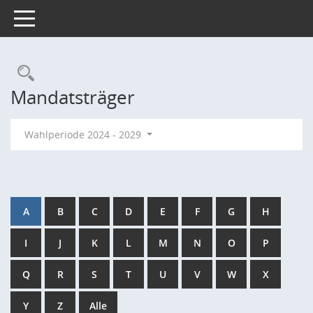
Toggle navigation
Rechercheauswahl
Mandatsträger
Wahlperiode 2024 - 2029
A
B
C
D
E
F
G
H
I
J
K
L
M
N
O
P
Q
R
S
T
U
V
W
X
Y
Z
Alle