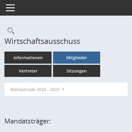
Toggle navigation
Rechercheauswahl
Wirtschaftsausschuss
Informationen
Mitglieder
Vertreter
Sitzungen
Wahlperiode 2024 - 2029
Mandatsträger: