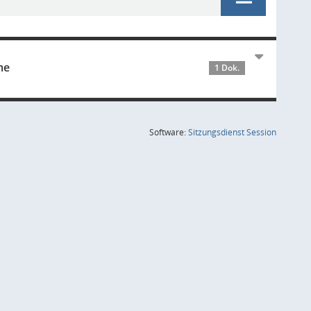
me
1 Dok.
(Wird in
Software:
Sitzungsdienst
Session