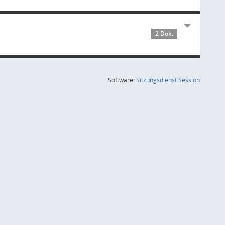
2 Dok.
(Wird in
Software:
Sitzungsdienst
Session