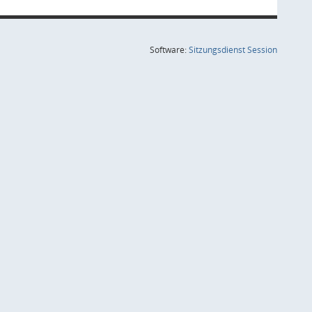
(Wird in
Software:
Sitzungsdienst
Session