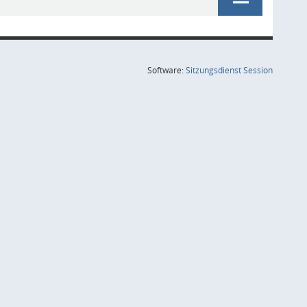
(Wird in
Software:
Sitzungsdienst
Session