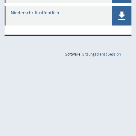
Niederschrift öffentlich
(Wird in
Software:
Sitzungsdienst
Session