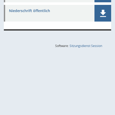
Niederschrift öffentlich
(Wird in
Software:
Sitzungsdienst
Session