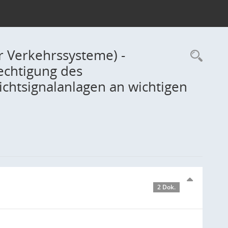
r Verkehrssysteme) -
Rec
echtigung des
ichtsignalanlagen an wichtigen
2 Dok.