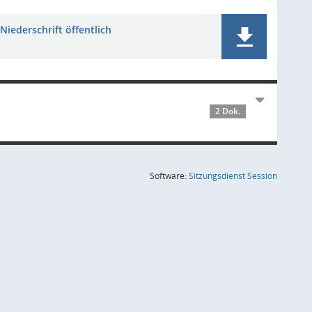
Niederschrift öffentlich
2 Dok.
(Wird in
Software:
Sitzungsdienst
Session