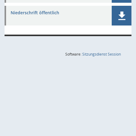
Niederschrift öffentlich
(Wird in
Software:
Sitzungsdienst
Session