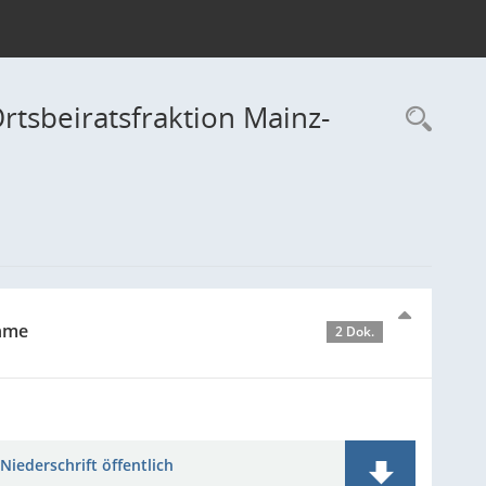
rtsbeiratsfraktion Mainz-
Rec
ahme
2 Dok.
Niederschrift öffentlich