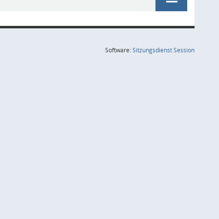
(Wird in
Software:
Sitzungsdienst
Session