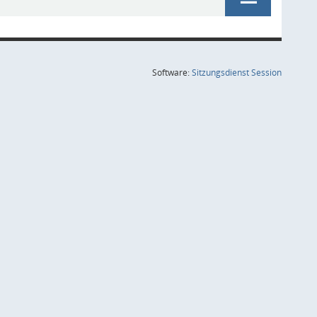
(Wird in
Software:
Sitzungsdienst
Session