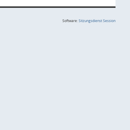
(Wird in
Software:
Sitzungsdienst
Session