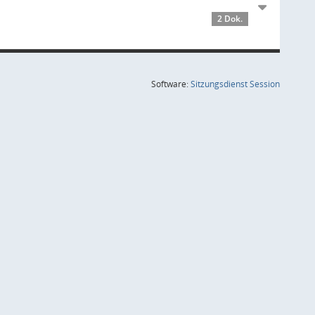
2 Dok.
(Wird in
Software:
Sitzungsdienst
Session