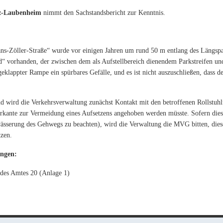
nz-Laubenheim
nimmt den Sachstandsbericht zur Kenntnis.
ns-Zöller-Straße“ wurde vor einigen Jahren um rund 50 m entlang des Längspark
“ vorhanden, der zwischen dem als Aufstellbereich dienendem Parkstreifen u
geklappter Rampe ein spürbares Gefälle, und es ist nicht auszuschließen, dass
d wird die Verkehrsverwaltung zunächst Kontakt mit den betroffenen Rollstuh
ante zur Vermeidung eines Aufsetzens angehoben werden müsste. Sofern dies ti
sserung des Gehwegs zu beachten), wird die Verwaltung die MVG bitten, die
zen.
ungen:
 des Amtes 20 (Anlage 1)