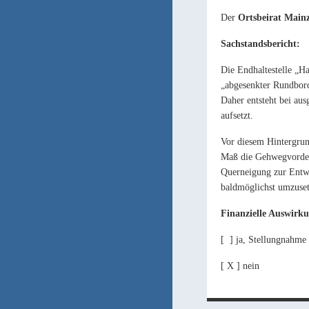
Der
Ortsbeirat Mai
Sachstandsbericht:
Die Endhaltestelle „Ha
„abgesenkter Rundbord
Daher entsteht bei aus
aufsetzt.
Vor diesem Hintergrun
Maß die Gehwegvorderk
Querneigung zur Entwä
baldmöglichst umzuset
Finanzielle Auswirk
[
] ja, Stellungnahme
[ X ] nein