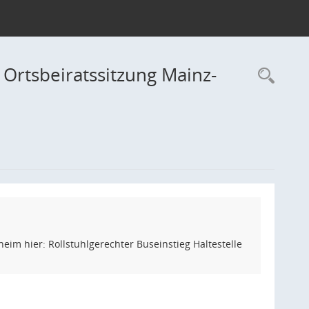
Ortsbeiratssitzung Mainz-
Rec
im hier: Rollstuhlgerechter Buseinstieg Haltestelle