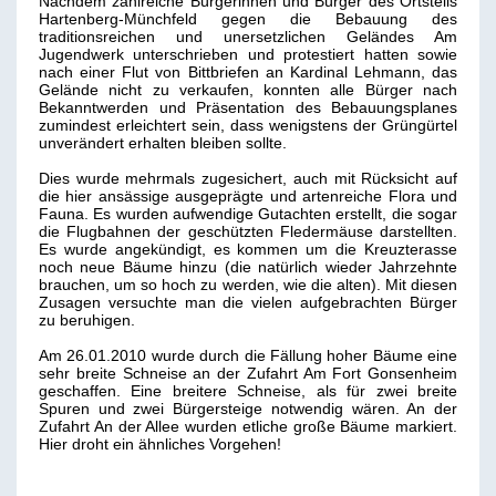
Nachdem zahlreiche Bürgerinnen und Bürger des Ortsteils
Hartenberg-Münchfeld gegen die Bebauung des
traditionsreichen und unersetzlichen Geländes Am
Jugendwerk unterschrieben und protestiert hatten sowie
nach einer Flut von Bittbriefen an Kardinal Lehmann, das
Gelände nicht zu verkaufen, konnten alle Bürger nach
Bekanntwerden und Präsentation des Bebauungsplanes
zumindest erleichtert sein, dass wenigstens der Grüngürtel
unverändert erhalten bleiben sollte.
Dies wurde mehrmals zugesichert, auch mit Rücksicht auf
die hier ansässige ausgeprägte und artenreiche Flora und
Fauna. Es wurden aufwendige Gutachten erstellt, die sogar
die Flugbahnen der geschützten Fledermäuse darstellten.
Es wurde angekündigt, es kommen um die Kreuzterasse
noch neue Bäume hinzu (die natürlich wieder Jahrzehnte
brauchen, um so hoch zu werden, wie die alten). Mit diesen
Zusagen versuchte man die vielen aufgebrachten Bürger
zu beruhigen.
Am 26.01.2010 wurde durch die Fällung hoher Bäume eine
sehr breite Schneise an der Zufahrt Am Fort Gonsenheim
geschaffen. Eine breitere Schneise, als für zwei breite
Spuren und zwei Bürgersteige notwendig wären. An der
Zufahrt An der Allee wurden etliche große Bäume markiert.
Hier droht ein ähnliches Vorgehen!