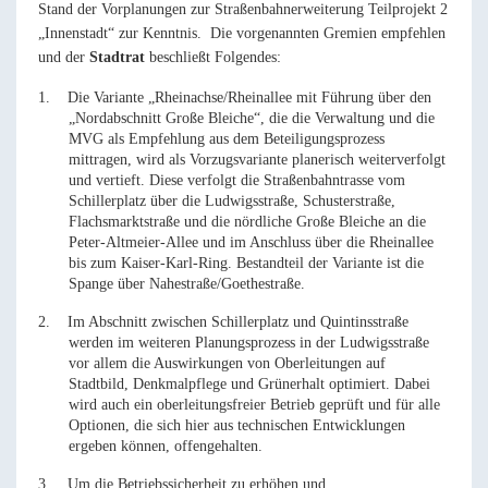
Stand der Vorplanungen zur Straßenbahnerweiterung Teilprojekt 2
„Innenstadt“ zur Kenntnis.
Die vorgenannten Gremien empfehlen
und der
Stadtrat
beschließt Folgendes:
1.
Die
Variante „Rheinachse/Rheinallee mit Führung über den
„Nordabschnitt Große Bleiche“, die die Verwaltung und die
MVG als Empfehlung aus dem Beteiligungsprozess
mittragen, wird als Vorzugsvariante planerisch weiterverfolgt
und vertieft. Diese verfolgt die Straßenbahntrasse vom
Schillerplatz über die Ludwigsstraße, Schusterstraße,
Flachsmarktstraße und die nördliche Große Bleiche an die
Peter-Altmeier-Allee und im Anschluss über die Rheinallee
bis zum Kaiser-Karl-Ring. Bestandteil der Variante ist die
Spange über Nahestraße/Goethestraße.
2.
Im Abschnitt zwischen Schillerplatz und Quintinsstraße
werden im weiteren Planungsprozess in der Ludwigsstraße
vor allem die Auswirkungen von Oberleitungen auf
Stadtbild, Denkmalpflege und Grünerhalt optimiert. Dabei
wird auch ein oberleitungsfreier Betrieb geprüft und für alle
Optionen, die sich hier aus technischen Entwicklungen
ergeben können, offengehalten.
3.
Um die Betriebssicherheit zu erhöhen und