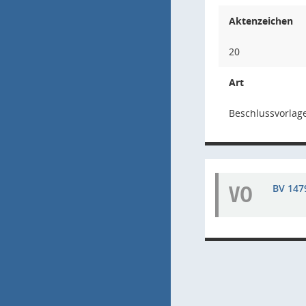
Aktenzeichen
20
Art
Beschlussvorlage
VO
BV 147