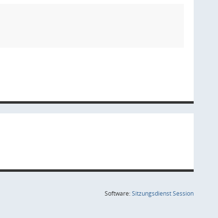
(Wird in
Software:
Sitzungsdienst
Session