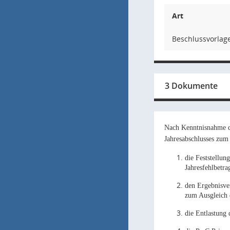
Art
Beschlussvorlage
3 Dokumente
Nach Kenntnisnahme d
Jahresabschlusses zum
die Feststellu
Jahresfehlbetra
den Ergebnisve
zum Ausgleich 
die Entlastung 