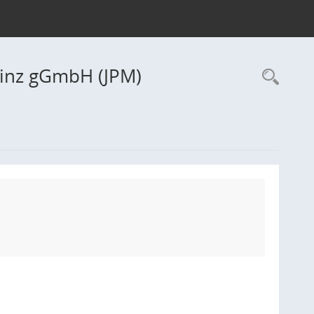
ainz gGmbH (JPM)
Rec