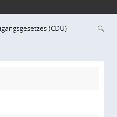
ugangsgesetzes (CDU)
Rec