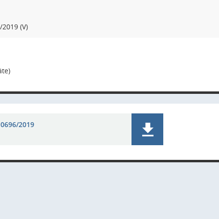
2019 (V)
äte)
 0696/2019