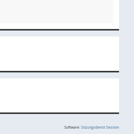
(Wird in
Software:
Sitzungsdienst
Session