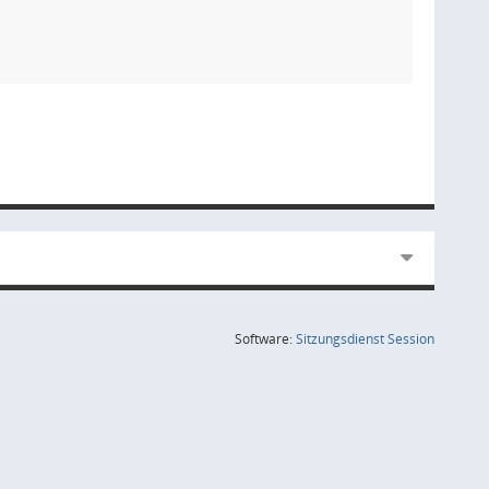
(Wird in
Software:
Sitzungsdienst
Session