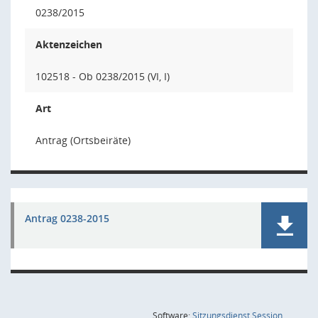
0238/2015
Aktenzeichen
102518 - Ob 0238/2015 (VI, I)
Art
Antrag (Ortsbeiräte)
Antrag 0238-2015
(Wird in
Software:
Sitzungsdienst
Session